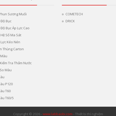
Phun Sương Muối
COMETECH
 Độ Bục
DRICK
Độ Bục Áp Lực Cao
 Hệ Số Ma Sát
 Lực Kéo Nén
n Thùng Carton
 Màu
ị Kiểm Tra Thấm Nước
 So Màu
Màu
Màu P120
Màu T60
àu T60/5
Copyright © 2026 -
www.labbaobi.com
- Thiết bị thí nghiệm