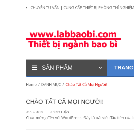
CHUYÊN TƯ VẤN | CUNG CẤP THIẾT BỊ PHÒNG THÍ NGHIỆ
SẢN PHẨM
TRANG
Home
/
DANH MỤC
/
Chào Tất Cả Mọi Người!
CHÀO TẤT CẢ MỌI NGƯỜI!
06/02/2018
0 BÌNH LUẬN
Chúc mừng đến với WordPress. Đây là bài viết đầu tiên của bạ