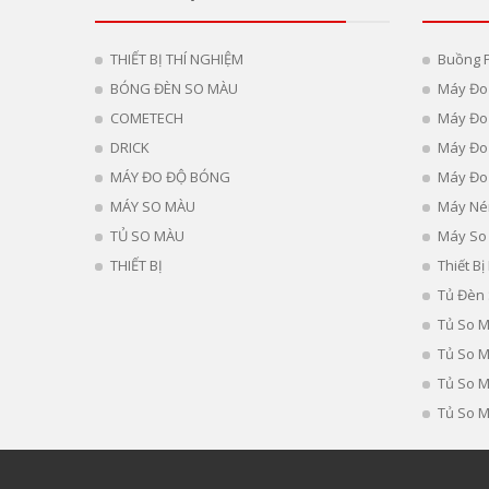
THIẾT BỊ THÍ NGHIỆM
Buồng 
BÓNG ĐÈN SO MÀU
Máy Đo
COMETECH
Máy Đo 
DRICK
Máy Đo
MÁY ĐO ĐỘ BÓNG
Máy Đo
MÁY SO MÀU
Máy Né
TỦ SO MÀU
Máy So
THIẾT BỊ
Thiết B
Tủ Đèn
Tủ So 
Tủ So 
Tủ So 
Tủ So M