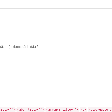
 bắt buộc được đánh dấu
*
title="">
<abbr title="">
<acronym title="">
<b>
<blockquote c