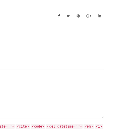
ite="">
<cite>
<code>
<del datetime="">
<em>
<i>