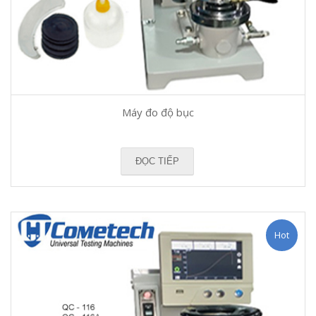
Máy đo độ bục
ĐỌC TIẾP
Hot