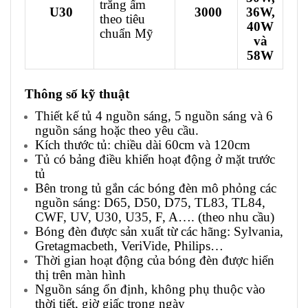
trắng ấm
U30
3000
36W,
theo tiêu
40W
chuẩn Mỹ
và
58W
Thông số kỹ thuật
Thiết kế tủ 4 nguồn sáng, 5 nguồn sáng và 6
nguồn sáng hoặc theo yêu cầu.
Kích thước tủ: chiều dài 60cm và 120cm
Tủ có bảng điều khiển hoạt động ở mặt trước
tủ
Bên trong tủ gắn các bóng đèn mô phỏng các
nguồn sáng: D65, D50, D75, TL83, TL84,
CWF, UV, U30, U35, F, A…. (theo nhu cầu)
Bóng đèn được sản xuất từ các hãng: Sylvania,
Gretagmacbeth, VeriVide, Philips…
Thời gian hoạt động của bóng đèn được hiển
thị trên màn hình
Nguồn sáng ổn định, không phụ thuộc vào
thời tiết, giờ giấc trong ngày