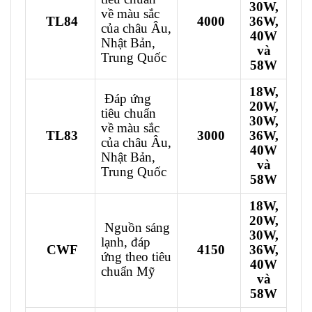
30W,
về màu sắc
TL84
4000
36W,
của châu Âu,
40W
Nhật Bản,
và
Trung Quốc
58W
18W,
Đáp ứng
20W,
tiêu chuẩn
30W,
về màu sắc
TL83
3000
36W,
của châu Âu,
40W
Nhật Bản,
và
Trung Quốc
58W
18W,
20W,
Nguồn sáng
30W,
lạnh, đáp
CWF
4150
36W,
ứng theo tiêu
40W
chuẩn Mỹ
và
58W