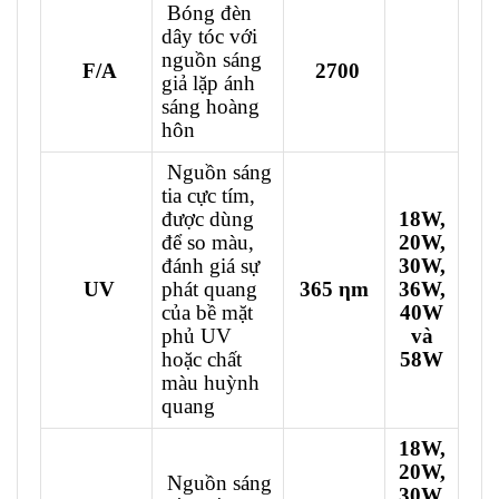
Bóng đèn
dây tóc với
nguồn sáng
F/A
2700
giả lặp ánh
sáng hoàng
hôn
Nguồn sáng
tia cực tím,
được dùng
18W,
để so màu,
20W,
đánh giá sự
30W,
UV
phát quang
365 ηm
36W,
của bề mặt
40W
phủ UV
và
hoặc chất
58W
màu huỳnh
quang
18W,
20W,
Nguồn sáng
30W,