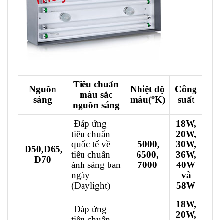
Tiêu chuẩn
Nguồn
Nhiệt độ
Công
màu sắc
o
sáng
màu(
K)
suất
nguồn sáng
Đáp ứng
18W,
tiêu chuẩn
20W,
quốc tế về
5000,
30W,
D50,D65,
tiêu chuẩn
6500,
36W,
D70
ánh sáng ban
7000
40W
ngày
và
(Daylight)
58W
18W,
Đáp ứng
20W,
tiêu chuẩn