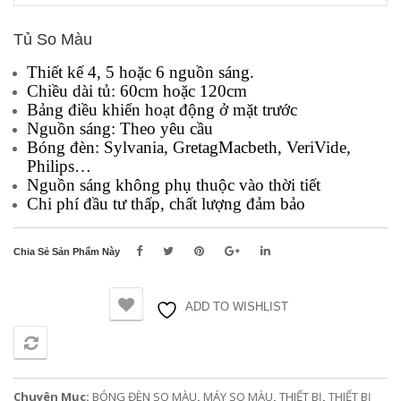
Tủ So Màu
Thiết kế 4, 5 hoặc 6 nguồn sáng.
Chiều dài tủ: 60cm hoặc 120cm
Bảng điều khiển hoạt động ở mặt trước
Nguồn sáng: Theo yêu cầu
Bóng đèn: Sylvania, GretagMacbeth, VeriVide,
Philips…
Nguồn sáng không phụ thuộc vào thời tiết
Chi phí đầu tư thấp, chất lượng đảm bảo
Chia Sẻ Sản Phẩm Này
ADD TO WISHLIST
SO SÁNH
Chuyên Mục:
BÓNG ĐÈN SO MÀU
,
MÁY SO MÀU
,
THIẾT BỊ
,
THIẾT BỊ