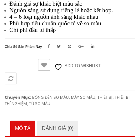
Đánh giá sự khác biệt màu sắc
Nguồn sáng sử dụng riêng lẻ hoặc kết hợp.
4 – 6 loại nguồn ánh sáng khác nhau
Phù hợp tiêu chuẩn quốc tế về so màu
Chi phí đầu tư thấp
Chia Sẻ Sản Phẩm Này
ADD TO WISHLIST
SO SÁNH
Chuyên Mục:
BÓNG ĐÈN SO MÀU
,
MÁY SO MÀU
,
THIẾT BỊ
,
THIẾT BỊ
THÍ NGHIỆM
,
TỦ SO MÀU
MÔ TẢ
ĐÁNH GIÁ (0)