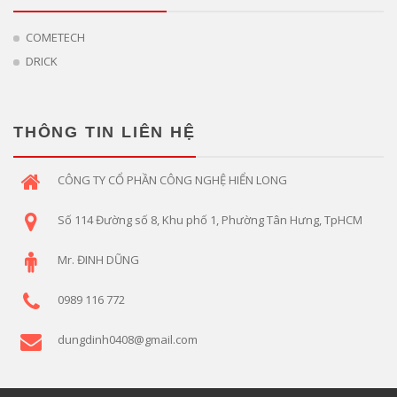
COMETECH
DRICK
THÔNG TIN LIÊN HỆ
CÔNG TY CỔ PHẦN CÔNG NGHỆ HIỂN LONG
Số 114 Đường số 8, Khu phố 1, Phường Tân Hưng, TpHCM
Mr. ĐINH DŨNG
0989 116 772
dungdinh0408@gmail.com