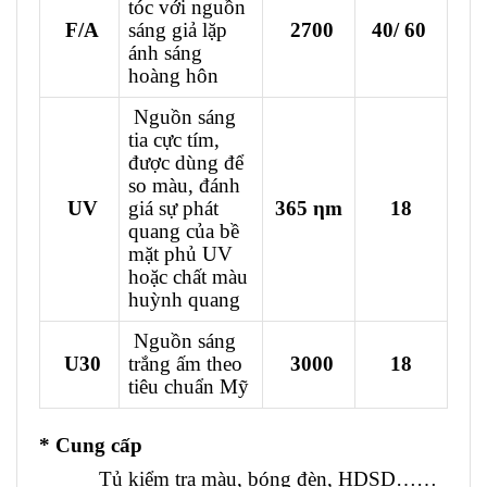
tóc với nguồn
F/A
sáng giả lặp
2700
40/ 60
ánh sáng
hoàng hôn
Nguồn sáng
tia cực tím,
được dùng để
so màu, đánh
UV
giá sự phát
365 ηm
18
quang của bề
mặt phủ UV
hoặc chất màu
huỳnh quang
Nguồn sáng
U30
trắng ấm theo
3000
18
tiêu chuẩn Mỹ
* Cung cấp
Tủ kiểm tra màu, bóng đèn, HDSD……