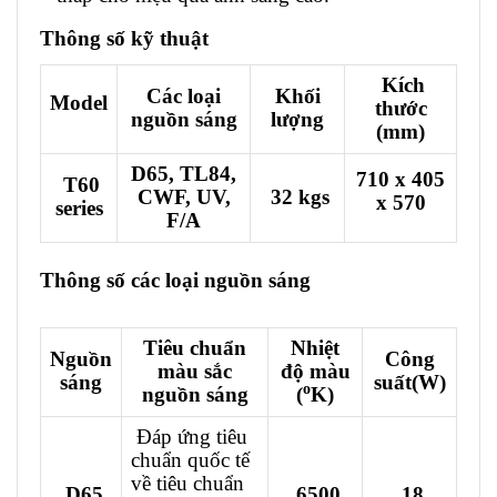
Thông số kỹ thuật
Kích
Các loại
Khối
Model
thước
nguồn sáng
lượng
(mm)
D65, TL84,
710 x 405
T60
CWF, UV,
32 kgs
x 570
series
F/A
Thông số các loại nguồn sáng
của tủ kiểm tra
màu
Tiêu chuẩn
Nhiệt
Nguồn
Công
màu sắc
độ màu
sáng
suất(W)
o
nguồn sáng
(
K)
Đáp ứng tiêu
chuẩn quốc tế
về tiêu chuẩn
D65
6500
18