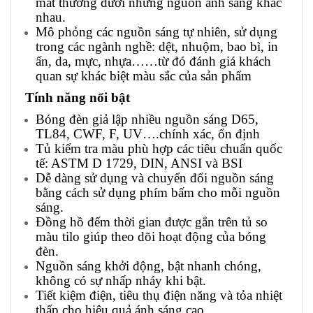
mắt thường dưới những nguồn ánh sáng khác
nhau.
Mô phỏng các nguồn sáng tự nhiên, sử dụng
trong các ngành nghề: dệt, nhuộm, bao bì, in
ấn, da, mực, nhựa……từ đó đánh giá khách
quan sự khác biệt màu sắc của sản phẩm
Tính năng nổi bật
Bóng đèn giả lập nhiều nguồn sáng D65,
TL84, CWF, F, UV….chính xác, ổn định
Tủ kiểm tra màu phù hợp các tiêu chuẩn quốc
tế: ASTM D 1729, DIN, ANSI và BSI
Dễ dàng sử dụng và chuyển đổi nguồn sáng
bằng cách sử dụng phím bấm cho mỗi nguồn
sáng.
Đồng hồ đếm thời gian được gắn trên tủ so
màu tilo giúp theo dõi hoạt động của bóng
đèn.
Nguồn sáng khởi động, bật nhanh chóng,
không có sự nhấp nháy khi bật.
Tiết kiệm điện, tiêu thụ điện năng và tỏa nhiệt
thấp cho hiệu quả ánh sáng cao.