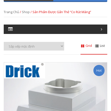
Trang Chủ
/
Shop
/ Sản Phẩm Được Gắn Thẻ “co Rút Màng”
Grid
List
Hot