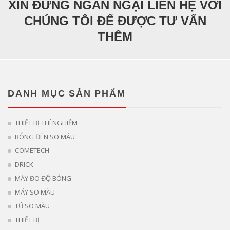
XIN ĐỪNG NGẦN NGẠI LIÊN HỆ VỚI
CHÚNG TÔI ĐỂ ĐƯỢC TƯ VẤN
THÊM
DANH MỤC SẢN PHẨM
THIẾT BỊ THÍ NGHIỆM
BÓNG ĐÈN SO MÀU
COMETECH
DRICK
MÁY ĐO ĐỘ BÓNG
MÁY SO MÀU
TỦ SO MÀU
THIẾT BỊ