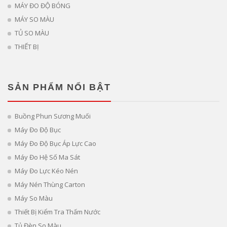
MÁY ĐO ĐỘ BÓNG
MÁY SO MÀU
TỦ SO MÀU
THIẾT BỊ
SẢN PHẨM NỔI BẬT
Buồng Phun Sương Muối
Máy Đo Độ Bục
Máy Đo Độ Bục Áp Lực Cao
Máy Đo Hệ Số Ma Sát
Máy Đo Lực Kéo Nén
Máy Nén Thùng Carton
Máy So Màu
Thiết Bị Kiểm Tra Thấm Nước
Tủ Đèn So Màu