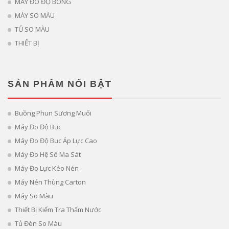
MÁY ĐO ĐỘ BÓNG
MÁY SO MÀU
TỦ SO MÀU
THIẾT BỊ
SẢN PHẨM NỔI BẬT
Buồng Phun Sương Muối
Máy Đo Độ Bục
Máy Đo Độ Bục Áp Lực Cao
Máy Đo Hệ Số Ma Sát
Máy Đo Lực Kéo Nén
Máy Nén Thùng Carton
Máy So Màu
Thiết Bị Kiểm Tra Thấm Nước
Tủ Đèn So Màu