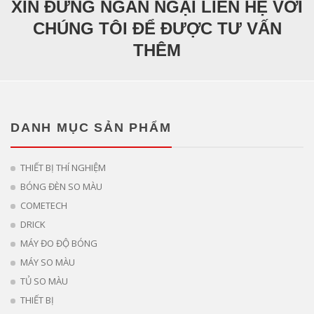
XIN ĐỪNG NGẦN NGẠI LIÊN HỆ VỚI
CHÚNG TÔI ĐỂ ĐƯỢC TƯ VẤN
THÊM
DANH MỤC SẢN PHẨM
THIẾT BỊ THÍ NGHIỆM
BÓNG ĐÈN SO MÀU
COMETECH
DRICK
MÁY ĐO ĐỘ BÓNG
MÁY SO MÀU
TỦ SO MÀU
THIẾT BỊ