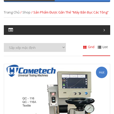
Trang Chủ
/
Shop
/ Sản Phẩm Được Gắn Thẻ “máy Bắn Bục Các Tông”
Grid
List
Hot