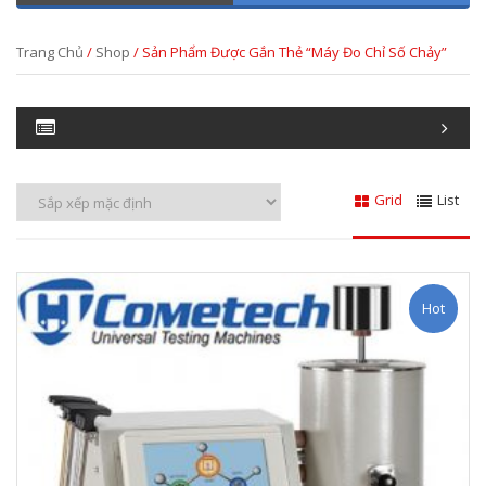
Trang Chủ
/
Shop
/ Sản Phẩm Được Gắn Thẻ “máy Đo Chỉ Số Chảy”
Grid
List
Hot