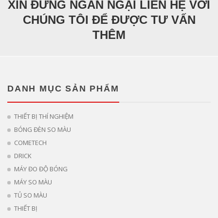
XIN ĐỪNG NGẦN NGẠI LIÊN HỆ VỚI
CHÚNG TÔI ĐỂ ĐƯỢC TƯ VẤN
THÊM
DANH MỤC SẢN PHẨM
THIẾT BỊ THÍ NGHIỆM
BÓNG ĐÈN SO MÀU
COMETECH
DRICK
MÁY ĐO ĐỘ BÓNG
MÁY SO MÀU
TỦ SO MÀU
THIẾT BỊ