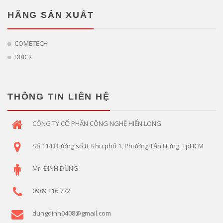
HÃNG SẢN XUẤT
COMETECH
DRICK
THÔNG TIN LIÊN HỆ
CÔNG TY CỔ PHẦN CÔNG NGHỆ HIỂN LONG
Số 114 Đường số 8, Khu phố 1, Phường Tân Hưng, TpHCM
Mr. ĐINH DŨNG
0989 116 772
dungdinh0408@gmail.com