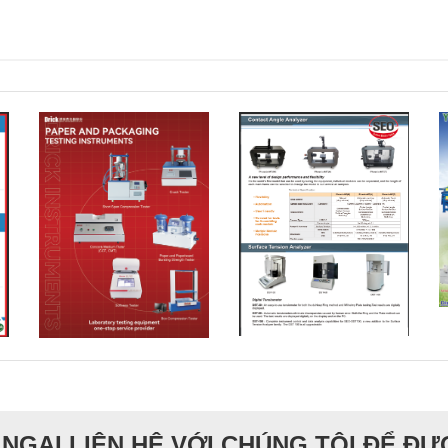
NGẠI LIÊN HỆ VỚI CHÚNG TÔI ĐỂ Đ