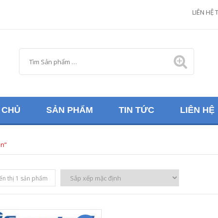
M
LIÊN HỆ 
 CHỦ
SẢN PHẨM
TIN TỨC
LIÊN HỆ
ốn”
ển thị 1 sản phẩm