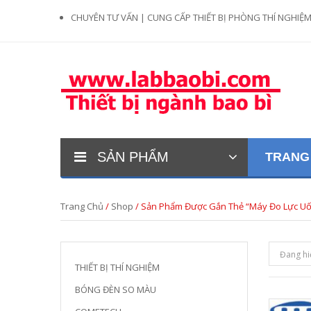
CHUYÊN TƯ VẤN | CUNG CẤP THIẾT BỊ PHÒNG THÍ NGHIỆ
SẢN PHẨM
TRANG
Trang Chủ
/
Shop
/ Sản Phẩm Được Gắn Thẻ “máy Đo Lực U
Đang hi
THIẾT BỊ THÍ NGHIỆM
BÓNG ĐÈN SO MÀU