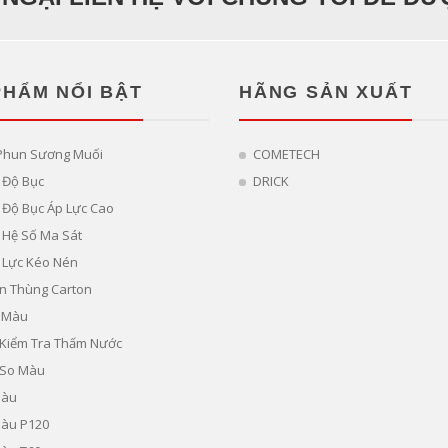
PHẨM NỔI BẬT
HÃNG SẢN XUẤT
Phun Sương Muối
COMETECH
 Độ Bục
DRICK
Độ Bục Áp Lực Cao
 Hệ Số Ma Sát
 Lực Kéo Nén
n Thùng Carton
 Màu
ị Kiểm Tra Thấm Nước
 So Màu
Màu
Màu P120