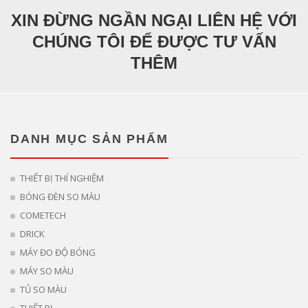
XIN ĐỪNG NGẦN NGẠI LIÊN HỆ VỚI
CHÚNG TÔI ĐỂ ĐƯỢC TƯ VẤN
THÊM
DANH MỤC SẢN PHẨM
THIẾT BỊ THÍ NGHIỆM
BÓNG ĐÈN SO MÀU
COMETECH
DRICK
MÁY ĐO ĐỘ BÓNG
MÁY SO MÀU
TỦ SO MÀU