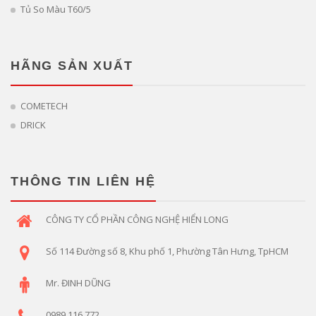
Tủ So Màu T60/5
HÃNG SẢN XUẤT
COMETECH
DRICK
THÔNG TIN LIÊN HỆ
CÔNG TY CỔ PHẦN CÔNG NGHỆ HIỂN LONG
Số 114 Đường số 8, Khu phố 1, Phường Tân Hưng, TpHCM
Mr. ĐINH DŨNG
0989 116 772