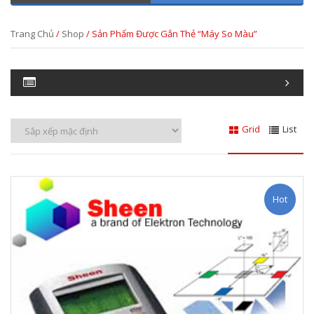
Trang Chủ
/
Shop
/ Sản Phẩm Được Gắn Thẻ “máy So Màu”
Grid
List
Hot