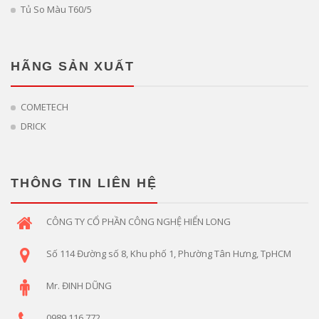
Tủ So Màu T60/5
HÃNG SẢN XUẤT
COMETECH
DRICK
THÔNG TIN LIÊN HỆ
CÔNG TY CỔ PHẦN CÔNG NGHỆ HIỂN LONG
Số 114 Đường số 8, Khu phố 1, Phường Tân Hưng, TpHCM
Mr. ĐINH DŨNG
0989 116 772