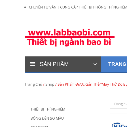
CHUYÊN TƯ VẤN | CUNG CẤP THIẾT BỊ PHÒNG THÍ NGHIỆ
SẢN PHẨM
TRANG
Trang Chủ
/
Shop
/ Sản Phẩm Được Gắn Thẻ “máy Thử Độ Bụ
Đang hi
THIẾT BỊ THÍ NGHIỆM
BÓNG ĐÈN SO MÀU