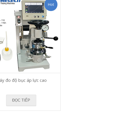
Hot
áy đo độ bục áp lực cao
ĐỌC TIẾP