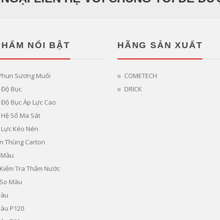
PHẨM NỔI BẬT
HÃNG SẢN XUẤT
Phun Sương Muối
COMETECH
 Độ Bục
DRICK
Độ Bục Áp Lực Cao
 Hệ Số Ma Sát
 Lực Kéo Nén
n Thùng Carton
 Màu
ị Kiểm Tra Thấm Nước
 So Màu
Màu
Màu P120