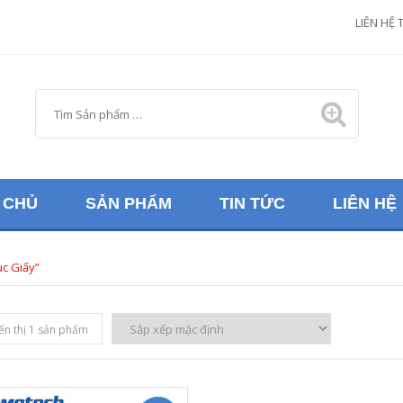
M
LIÊN HỆ 
 CHỦ
SẢN PHẨM
TIN TỨC
LIÊN HỆ
c Giấy”
ển thị 1 sản phẩm