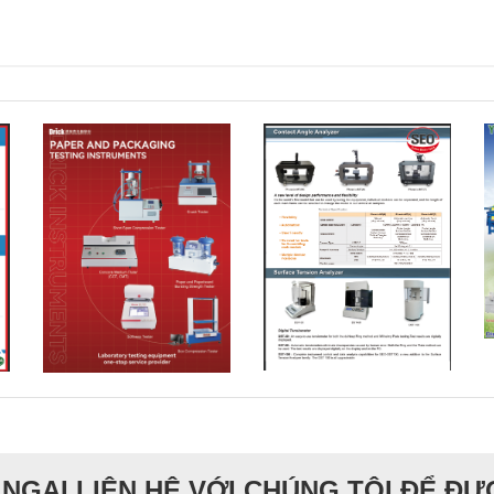
NGẠI LIÊN HỆ VỚI CHÚNG TÔI ĐỂ Đ