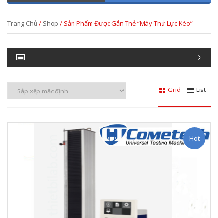
Trang Chủ
/
Shop
/ Sản Phẩm Được Gắn Thẻ “máy Thử Lực Kéo”
Grid
List
Hot