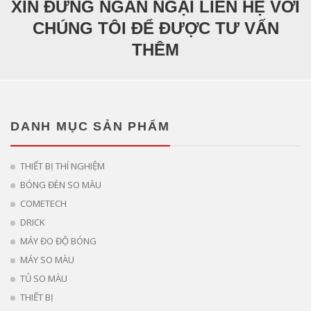
XIN ĐỪNG NGẦN NGẠI LIÊN HỆ VỚI
CHÚNG TÔI ĐỂ ĐƯỢC TƯ VẤN
THÊM
DANH MỤC SẢN PHẨM
THIẾT BỊ THÍ NGHIỆM
BÓNG ĐÈN SO MÀU
COMETECH
DRICK
MÁY ĐO ĐỘ BÓNG
MÁY SO MÀU
TỦ SO MÀU
THIẾT BỊ