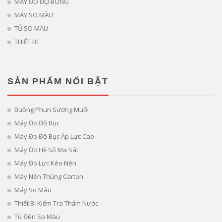
MÁY ĐO ĐỘ BÓNG
MÁY SO MÀU
TỦ SO MÀU
THIẾT BỊ
SẢN PHẨM NỔI BẬT
Buồng Phun Sương Muối
Máy Đo Độ Bục
Máy Đo Độ Bục Áp Lực Cao
Máy Đo Hệ Số Ma Sát
Máy Đo Lực Kéo Nén
Máy Nén Thùng Carton
Máy So Màu
Thiết Bị Kiểm Tra Thấm Nước
Tủ Đèn So Màu