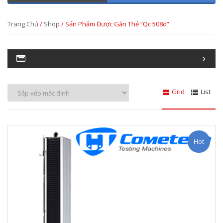
Trang Chủ
/
Shop
/ Sản Phẩm Được Gắn Thẻ “qc 508d”
Grid
List
Hot