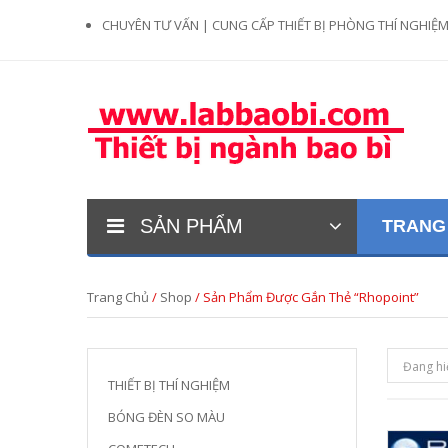
CHUYÊN TƯ VẤN | CUNG CẤP THIẾT BỊ PHÒNG THÍ NGHIỆ
SẢN PHẨM
TRANG
Trang Chủ
/
Shop
/ Sản Phẩm Được Gắn Thẻ “rhopoint”
Đang hi
THIẾT BỊ THÍ NGHIỆM
BÓNG ĐÈN SO MÀU