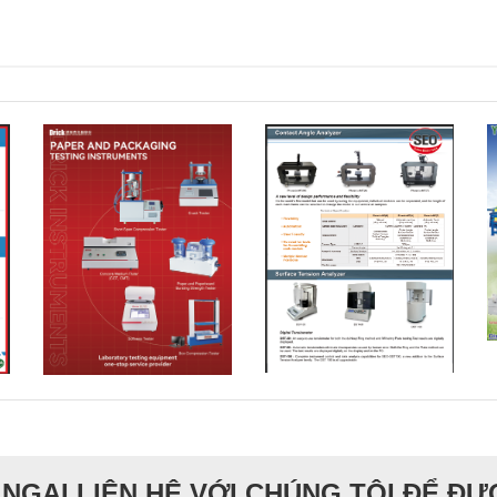
NGẠI LIÊN HỆ VỚI CHÚNG TÔI ĐỂ Đ