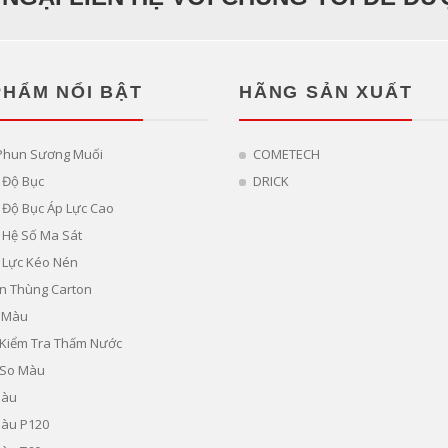
PHẨM NỔI BẬT
HÃNG SẢN XUẤT
Phun Sương Muối
COMETECH
 Độ Bục
DRICK
Độ Bục Áp Lực Cao
 Hệ Số Ma Sát
 Lực Kéo Nén
n Thùng Carton
 Màu
ị Kiểm Tra Thấm Nước
 So Màu
Màu
Màu P120