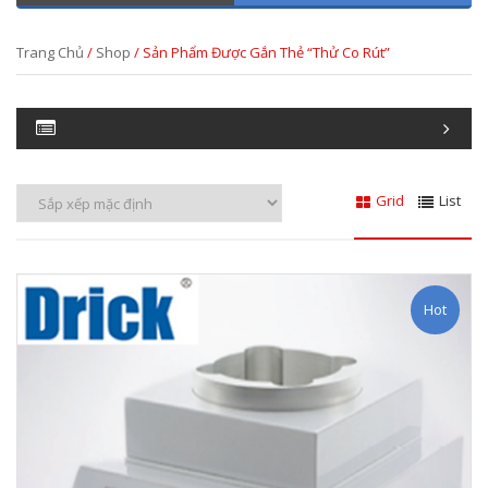
Trang Chủ
/
Shop
/ Sản Phẩm Được Gắn Thẻ “Thử Co Rút”
Grid
List
Hot