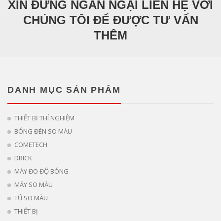
XIN ĐỪNG NGẦN NGẠI LIÊN HỆ VỚI
CHÚNG TÔI ĐỂ ĐƯỢC TƯ VẤN
THÊM
DANH MỤC SẢN PHẨM
THIẾT BỊ THÍ NGHIỆM
BÓNG ĐÈN SO MÀU
COMETECH
DRICK
MÁY ĐO ĐỘ BÓNG
MÁY SO MÀU
TỦ SO MÀU
THIẾT BỊ