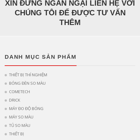
XIN ĐỪNG NGẦN NGẠI LIÊN HỆ VỚI
CHÚNG TÔI ĐỂ ĐƯỢC TƯ VẤN
THÊM
DANH MỤC SẢN PHẨM
THIẾT BỊ THÍ NGHIỆM
BÓNG ĐÈN SO MÀU
COMETECH
DRICK
MÁY ĐO ĐỘ BÓNG
MÁY SO MÀU
TỦ SO MÀU
THIẾT BỊ