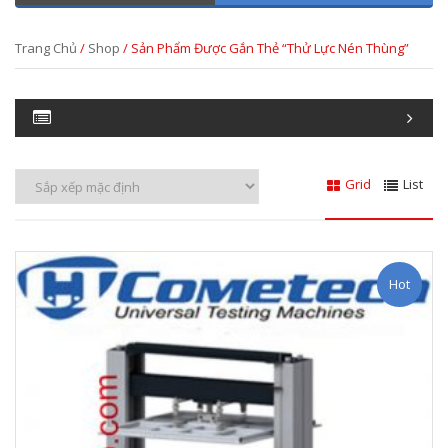
Trang Chủ
/
Shop
/ Sản Phẩm Được Gắn Thẻ “thử Lực Nén Thùng”
Grid
List
Hot