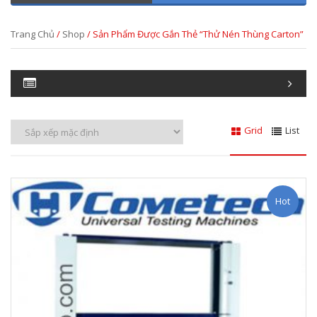
Trang Chủ
/
Shop
/ Sản Phẩm Được Gắn Thẻ “thử Nén Thùng Carton”
Grid
List
Hot