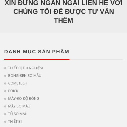
XIN ĐỪNG NGẦN NGẠI LIÊN HỆ VỚI
CHÚNG TÔI ĐỂ ĐƯỢC TƯ VẤN
THÊM
DANH MỤC SẢN PHẨM
THIẾT BỊ THÍ NGHIỆM
BÓNG ĐÈN SO MÀU
COMETECH
DRICK
MÁY ĐO ĐỘ BÓNG
MÁY SO MÀU
TỦ SO MÀU
THIẾT BỊ