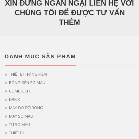
XIN ĐỪNG NGẦN NGẠI LIÊN HỆ VỚI
CHÚNG TÔI ĐỂ ĐƯỢC TƯ VẤN
THÊM
DANH MỤC SẢN PHẨM
THIẾT BỊ THÍ NGHIỆM
BÓNG ĐÈN SO MÀU
COMETECH
DRICK
MÁY ĐO ĐỘ BÓNG
MÁY SO MÀU
TỦ SO MÀU
THIẾT BỊ