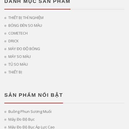
DANH MỤC SẢN PHẨM
THIẾT BỊ THÍ NGHIỆM
BÓNG ĐÈN SO MÀU
COMETECH
DRICK
MÁY ĐO ĐỘ BÓNG
MÁY SO MÀU
TỦ SO MÀU
THIẾT BỊ
SẢN PHẨM NỔI BẬT
Buồng Phun Sương Muối
Máy Đo Độ Bục
Máy Đo Độ Bục Áp Lực Cao