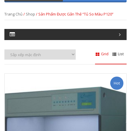
Trang Chủ
/
Shop
/ Sản Phẩm Được Gắn Thẻ “tủ So Màu P120”
Grid
List
Hot