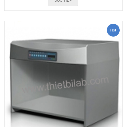
ĐỌC TIẾP
Hot