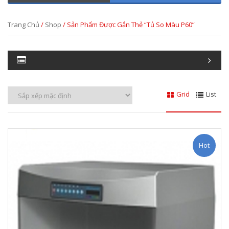
Trang Chủ
/
Shop
/ Sản Phẩm Được Gắn Thẻ “tủ So Màu P60”
Grid
List
Hot