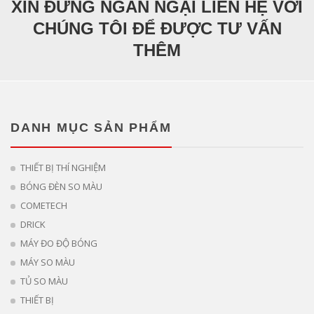
XIN ĐỪNG NGẦN NGẠI LIÊN HỆ VỚI
CHÚNG TÔI ĐỂ ĐƯỢC TƯ VẤN
THÊM
DANH MỤC SẢN PHẨM
THIẾT BỊ THÍ NGHIỆM
BÓNG ĐÈN SO MÀU
COMETECH
DRICK
MÁY ĐO ĐỘ BÓNG
MÁY SO MÀU
TỦ SO MÀU
THIẾT BỊ