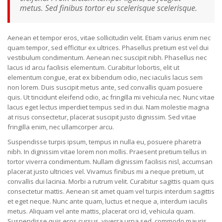
metus. Sed finibus tortor eu scelerisque scelerisque.
Aenean et tempor eros, vitae sollicitudin velit. Etiam varius enim nec
quam tempor, sed efficitur ex ultrices. Phasellus pretium est vel dui
vestibulum condimentum. Aenean nec suscipit nibh. Phasellus nec
lacus id arcu facilisis elementum. Curabitur lobortis, elit ut
elementum congue, erat ex bibendum odio, nec iaculis lacus sem
non lorem. Duis suscipit metus ante, sed convallis quam posuere
quis. Ut tincidunt eleifend odio, ac fringilla mi vehicula nec. Nunc vitae
lacus eget lectus imperdiet tempus sed in dui. Nam molestie magna
at risus consectetur, placerat suscipit justo dignissim. Sed vitae
fringilla enim, nec ullamcorper arcu.
Suspendisse turpis ipsum, tempus in nulla eu, posuere pharetra
nibh. In dignissim vitae lorem non mollis. Praesent pretium tellus in
tortor viverra condimentum. Nullam dignissim facilisis nisl, accumsan
placerat justo ultricies vel. Vivamus finibus mi a neque pretium, ut
convallis dui lacinia. Morbi a rutrum velit. Curabitur sagittis quam quis
consectetur mattis. Aenean sit amet quam vel turpis interdum sagittis
et eget neque. Nunc ante quam, luctus et neque a, interdum iaculis
metus. Aliquam vel ante mattis, placerat orci id, vehicula quam.
Suspendisse quis eros cursus, viverra urna sed, commodo mauris.