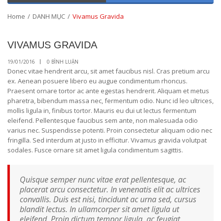
Home
/
DANH MỤC
/
Vivamus Gravida
VIVAMUS GRAVIDA
TH1
19
19/01/2016
0 BÌNH LUẬN
Donec vitae hendrerit arcu, sit amet faucibus nisl. Cras pretium arcu
ex. Aenean posuere libero eu augue condimentum rhoncus.
Praesent ornare tortor ac ante egestas hendrerit. Aliquam et metus
pharetra, bibendum massa nec, fermentum odio. Nunc id leo ultrices,
mollis ligula in, finibus tortor. Mauris eu dui ut lectus fermentum
eleifend. Pellentesque faucibus sem ante, non malesuada odio
varius nec. Suspendisse potenti. Proin consectetur aliquam odio nec
fringilla. Sed interdum at justo in efficitur. Vivamus gravida volutpat
sodales. Fusce ornare sit amet ligula condimentum sagittis.
Quisque semper nunc vitae erat pellentesque, ac
placerat arcu consectetur. In venenatis elit ac ultrices
convallis. Duis est nisi, tincidunt ac urna sed, cursus
blandit lectus. In ullamcorper sit amet ligula ut
eleifend. Proin dictum tempor ligula, ac feugiat