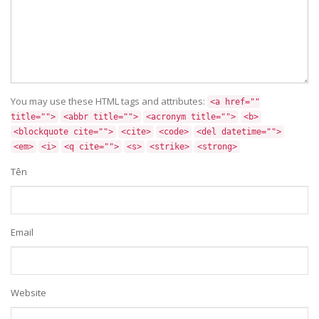
You may use these HTML tags and attributes:
<a href=""
title="">
<abbr title="">
<acronym title="">
<b>
<blockquote cite="">
<cite>
<code>
<del datetime="">
<em>
<i>
<q cite="">
<s>
<strike>
<strong>
Tên
Email
Website