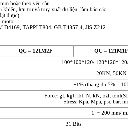
0mm hoặc theo yêu cầu
 khiển, lưu trữ và truy xuất dữ liệu, làm báo cáo
đặt được)
o motor
M D4169, TAPPI T804, GB T4857-4, JIS Z212
QC – 121M2F
QC – 121M1
100*100*120/ 120*120*120
20KN, 50KN
±1% (thang đo 5% – 100
Force: gf, kgf, lbf, N, kN, ozf, tonf(SI
Stress: Kpa, Mpa, psi, bar
1 ~ 200 mm/ m
31 Bits