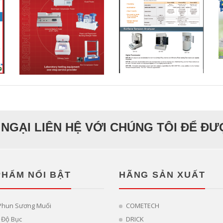
NGẠI LIÊN HỆ VỚI CHÚNG TÔI ĐỂ Đ
PHẨM NỔI BẬT
HÃNG SẢN XUẤT
Phun Sương Muối
COMETECH
 Độ Bục
DRICK