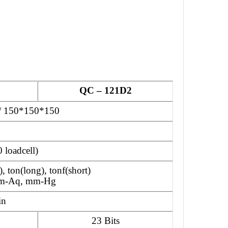
F
QC – 121D2
/ 150*150*150
 loadcell)
), ton(long), tonf(short)
, mm-Aq, mm-Hg
in
23 Bits