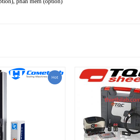
ion), phần mềm (option)
Hot