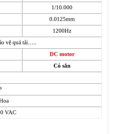
1/10.000
0.0125mm
1200Hz
ảo vệ quá tải…..
DC motor
Có sẳn
P
 Hoa
240 VAC