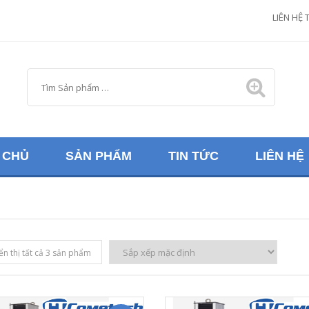
M
LIÊN HỆ 
 CHỦ
SẢN PHẨM
TIN TỨC
LIÊN HỆ
ển thị tất cả 3 sản phẩm