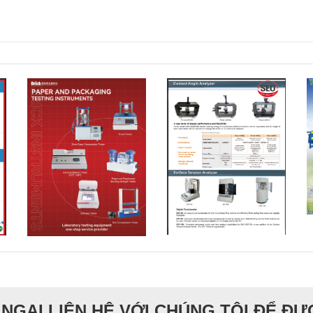
NGẠI LIÊN HỆ VỚI CHÚNG TÔI ĐỂ Đ