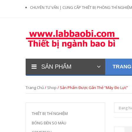
CHUYÊN TƯ VẤN | CUNG CẤP THIẾT BỊ PHÒNG THÍ NGHIỆ
SẢN PHẨM
TRANG
Trang Chủ
/
Shop
/ Sản Phẩm Được Gắn Thẻ “máy Đo Lực”
Đang hi
THIẾT BỊ THÍ NGHIỆM
BÓNG ĐÈN SO MÀU