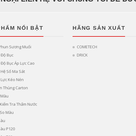
PHẨM NỔI BẬT
HÃNG SẢN XUẤT
Phun Sương Muối
COMETECH
 Độ Bục
DRICK
Độ Bục Áp Lực Cao
 Hệ Số Ma Sát
 Lực Kéo Nén
n Thùng Carton
 Màu
ị Kiểm Tra Thấm Nước
 So Màu
Màu
Màu P120