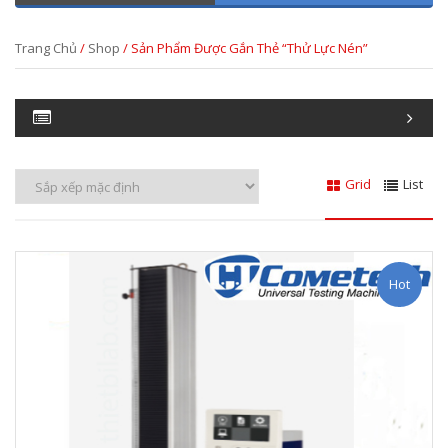
Trang Chủ
/
Shop
/ Sản Phẩm Được Gắn Thẻ “thử Lực Nén”
Grid
List
Hot