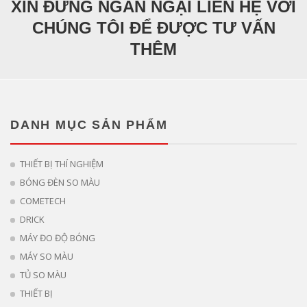
XIN ĐỪNG NGẦN NGẠI LIÊN HỆ VỚI
CHÚNG TÔI ĐỂ ĐƯỢC TƯ VẤN
THÊM
DANH MỤC SẢN PHẨM
THIẾT BỊ THÍ NGHIỆM
BÓNG ĐÈN SO MÀU
COMETECH
DRICK
MÁY ĐO ĐỘ BÓNG
MÁY SO MÀU
TỦ SO MÀU
THIẾT BỊ