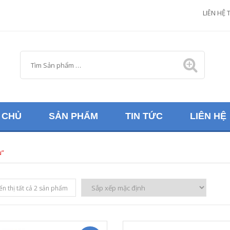
M
LIÊN HỆ 
 CHỦ
SẢN PHẨM
TIN TỨC
LIÊN HỆ
u”
ển thị tất cả 2 sản phẩm