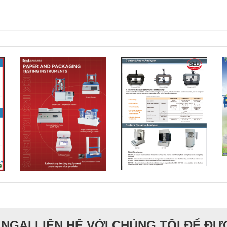
NGẠI LIÊN HỆ VỚI CHÚNG TÔI ĐỂ Đ