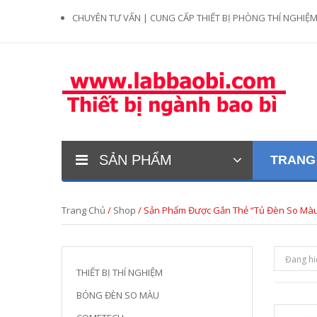
CHUYÊN TƯ VẤN | CUNG CẤP THIẾT BỊ PHÒNG THÍ NGHIỆ
SẢN PHẨM
TRANG
Trang Chủ
/
Shop
/ Sản Phẩm Được Gắn Thẻ “Tủ Đèn So Mà
Đang hi
THIẾT BỊ THÍ NGHIỆM
BÓNG ĐÈN SO MÀU