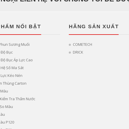
PHẨM NỔI BẬT
HÃNG SẢN XUẤT
Phun Sương Muối
COMETECH
 Độ Bục
DRICK
Độ Bục Áp Lực Cao
 Hệ Số Ma Sát
 Lực Kéo Nén
n Thùng Carton
 Màu
ị Kiểm Tra Thấm Nước
 So Màu
Màu
Màu P120